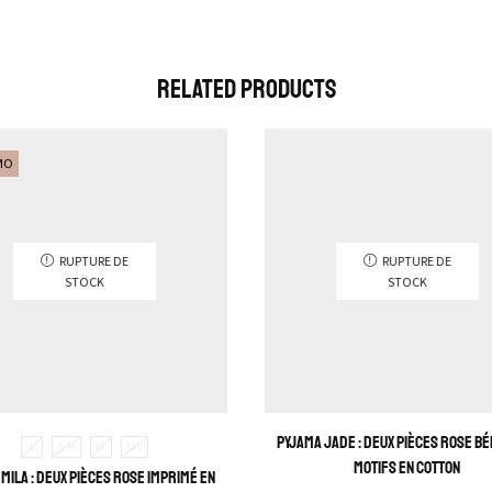
Related Products
MO
RUPTURE DE
RUPTURE DE
STOCK
STOCK
Pyjama Jade : Deux pièces rose bé
L
S/M
XL
XXL
motifs en cotton
Mila : deux pièces rose imprimé en