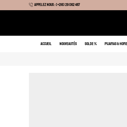
APPELEZ NOUS : (+216) 29 062 487
 Hiver : Livraison gratuite sur tous nos articles
ACCUEIL
NOUVEAUTÉS
SOLDE %
PYJAMAS & HOM