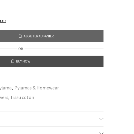
acer
AJOUTER AU PANIER
OR
BUY NOW
yjama
,
Pyjamas & Homewear
vers
,
Tissu coton