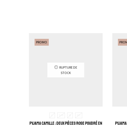
PROMO
PRO
RUPTURE DE
STOCK
L
S/M
XL
XXL
Pyjama Camille : Deux pièces rose poudré en
Pyjama 