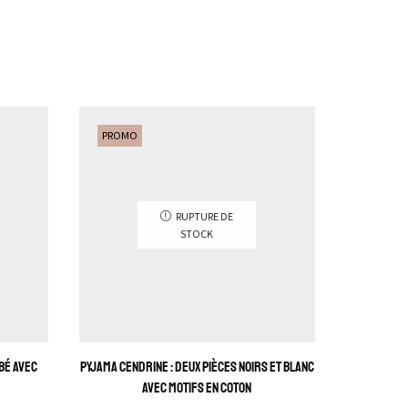
PROMO
PROMO
RUPTURE DE
STOCK
bé avec
Pyjama Cendrine : Deux pièces noirs et blanc
Pyjama Sall
avec motifs en coton