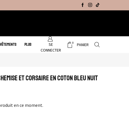
Promo Hiver : Livraison gratuite sur tous no
0
SE
 VÊTEMENTS
PLUS
PANIER
CONNECTER
chemise et corsaire en coton bleu nuit
produit en ce moment.