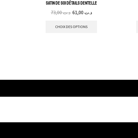
satin de soi détails dentelle
73,00
د.ت
61,00
د.ت
CHOIX DES OPTIONS