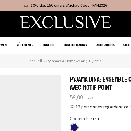
-10% dès 150 dinars d'achat. Code : FAN2026
EWEAR
VÊTEMENTS
LINGERIE
LINGERIE MARIAGE
ACCESSOIRES
SOUS
Accueil
Pyjamas & Homewear
Pyjama
Pyjama Dina: Ensemble 
avec motif point
59,00
د.ت
12 personnes regardent ce 
Couleur