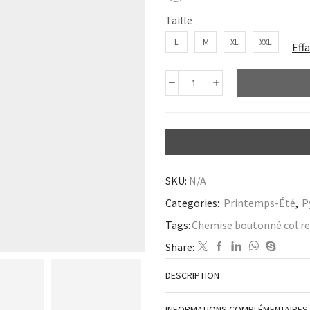
Taille
L
M
XL
XXL
Eff
SKU:
N/A
Categories:
Printemps-Été
,
P
Tags:
Chemise boutonné col re
Share:
DESCRIPTION
INFORMATIONS COMPLÉMENTAIRES