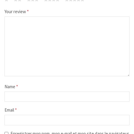
Your review
*
Name
*
Email
*
Enregistrer mon nom, mon e-mail et mon site dans le navigateur