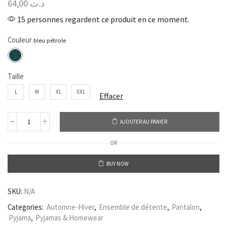
64,00
د.ت
15 personnes regardent ce produit en ce moment.
Couleur
Taille
L
M
XL
XXL
Effacer
AJOUTER AU PANIER
OR
BUY NOW
SKU:
N/A
Categories:
Automne-Hiver
,
Ensemble de détente
,
Pantalon
,
Pyjama
,
Pyjamas & Homewear