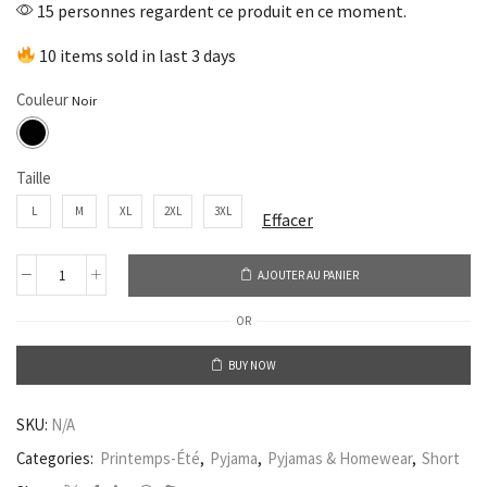
15 personnes regardent ce produit en ce moment.
10 items sold in last 3 days
Couleur
Taille
L
M
XL
2XL
3XL
Effacer
AJOUTER AU PANIER
OR
BUY NOW
SKU:
N/A
Categories:
Printemps-Été
,
Pyjama
,
Pyjamas & Homewear
,
Short