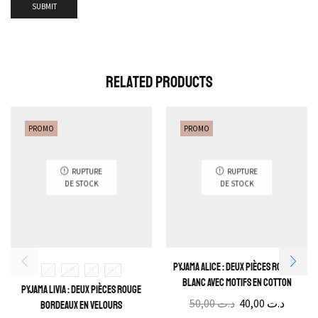
Related Products
PROMO
PROMO
RUPTURE
RUPTURE
DE STOCK
DE STOCK
Pyjama Alice : Deux pièces rose et
L
S/M
XL
XXL
blanc avec motifs en cotton
Pyjama Livia : Deux pièces Rouge
50,00
د.ت
40,00
د.ت
bordeaux en velours