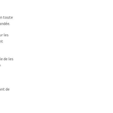
en toute
andée.
r les
nt
le de les
e
ant de