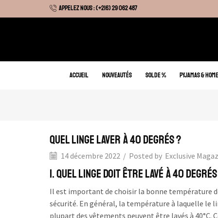
APPELEZ NOUS : (+216) 29 062 487
 Hiver : Livraison gratuite sur tous nos articles
ACCUEIL
NOUVEAUTÉS
SOLDE %
PYJAMAS & HOM
Quel linge laver à 40 degrés ?
14 décembre 2022
/
Posted by
Exclusive Maga
1. Quel linge doit être lavé à 40 degrés
Il est important de choisir la bonne température de
sécurité. En général, la température à laquelle le l
plupart des vêtements peuvent être lavés à 40°C. 