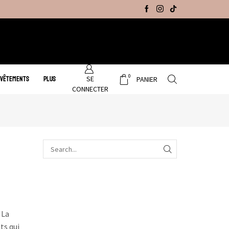
Promo Hiver : Livraison gratuite sur tous no
0
SE
 VÊTEMENTS
PLUS
PANIER
CONNECTER
 La
ts qui