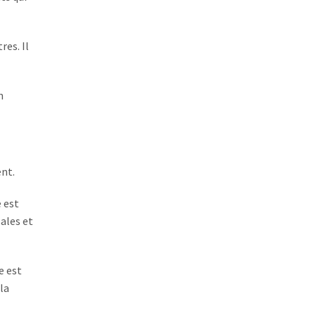
res. Il
n
nt.
e est
ales et
e est
la