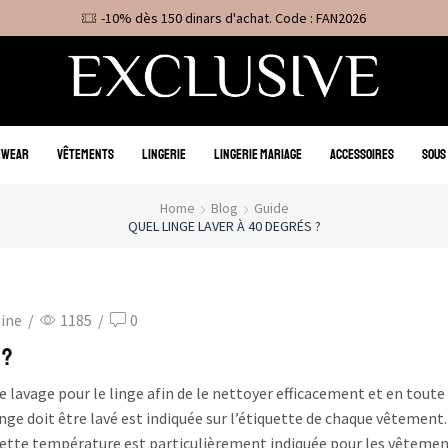
-10% dès 150 dinars d'achat. Code : FAN2026
EWEAR
VÊTEMENTS
LINGERIE
LINGERIE MARIAGE
ACCESSOIRES
SOUS
Home
Blog
Guide
QUEL LINGE LAVER À 40 DEGRÉS ?
zine
/
1185
/
0
 ?
 lavage pour le linge afin de le nettoyer efficacement et en toute
inge doit être lavé est indiquée sur l’étiquette de chaque vêtement.
Cette température est particulièrement indiquée pour les vêtemen