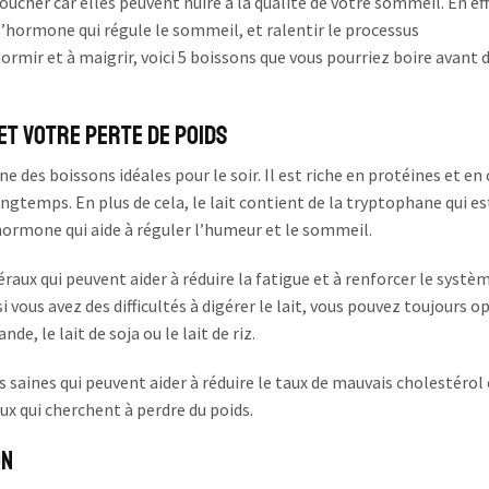
oucher car elles peuvent nuire à la qualité de votre sommeil. En eff
l’hormone qui régule le sommeil, et ralentir le processus
rmir et à maigrir, voici 5 boissons que vous pourriez boire avant 
l et votre perte de poids
une des boissons idéales pour le soir. Il est riche en protéines et en
ongtemps. En plus de cela, le lait contient de la tryptophane qui es
hormone qui aide à réguler l’humeur et le sommeil.
raux qui peuvent aider à réduire la fatigue et à renforcer le systè
 vous avez des difficultés à digérer le lait, vous pouvez toujours o
, le lait de soja ou le lait de riz.
s saines qui peuvent aider à réduire le taux de mauvais cholestérol 
ux qui cherchent à perdre du poids.
on