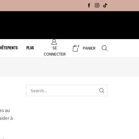
Promo Hiver : Livraison gratuite sur tous no
0
SE
 VÊTEMENTS
PLUS
PANIER
CONNECTER
es au
aider à