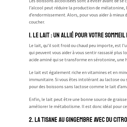
Les boissons alcoolisées sont à éviter avant de se c
l’alcool peut réduire la production de mélatonine, 
d’endormissement. Alors, pour vous aider à mieux do
coucher.
1. Le lait : un allié pour votre sommei
Le lait, qu’il soit froid ou chaud peu importe, est l’
qui peuvent vous aider à vous sentir rassasié plus l
acide aminé qui se transforme en sérotonine, une 
Le lait est également riche en vitamines et en miné
immunitaire. Si vous êtes intolérant au lactose ou si
pour des boissons sans lactose comme le lait d’amande
Enfin, le lait peut être une bonne source de graisse
améliorer le métabolisme. Il est donc idéal pour ce
2. La tisane au gingembre avec du citr