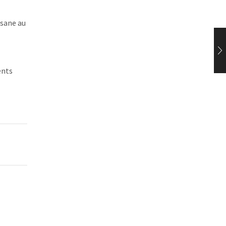
isane au
ents