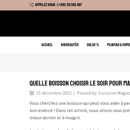
APPELEZ NOUS : (+216) 29 062 487
 Hiver : Livraison gratuite sur tous nos articles
ACCUEIL
NOUVEAUTÉS
SOLDE %
PYJAMAS & HOM
Quelle boisson choisir le soir pour ma
15 décembre 2022
/
Posted by
Exclusive Maga
Vous cherchez une boisson qui peut vous aider à pe
bon endroit ! Dans cet article, nous allons vous pré
mieux dormir et à maigrir.