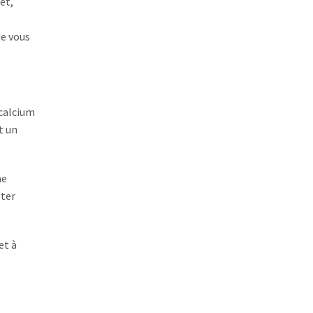
et,
de vous
 calcium
t un
me
pter
et à