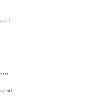
aider à
nes et
l. Il est