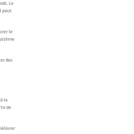
ids. Le
l peut
orer le
système
ter des
à la
rte de
méliorer