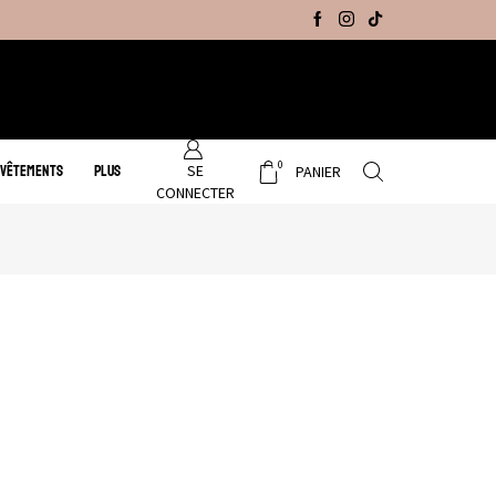
Promo Hiver : Livraison gratuite sur tous no
0
SE
 VÊTEMENTS
PLUS
PANIER
CONNECTER