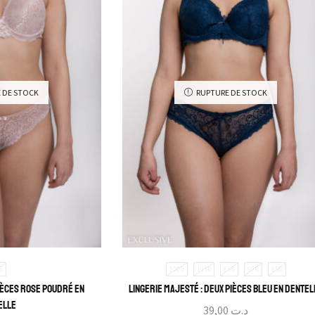
 DE STOCK
RUPTURE DE STOCK
B
100B
105B
85B
90B
95B
pièces rose poudré en
Lingerie Majesté : Deux pièces bleu en dentel
elle
39,00
د.ت