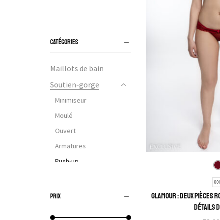
CATÉGORIES
Maillots de bain
Soutien-gorge
Minimiseur
Moulé
Ouvert
Armatures
Push-up
Balconnet
80
Sans armatures
Glamour : Deux pièces r
PRIX
détails 
Bandeau et bretelles
amovibles