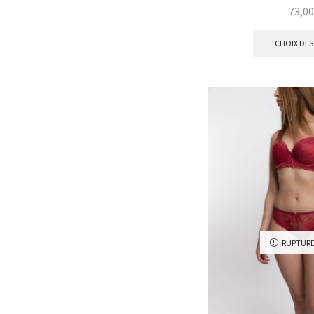
Jarretière
Nippies et bijoux de
seins
CHOIX DES
Gifts
Linge de bain
Drap de bain
Peignoir de bain
Culotte & String
Culotte haute
Culotte maternité
Shorty et Boxer
RUPTURE
Tanga
String
Culotte
Culotte de sport