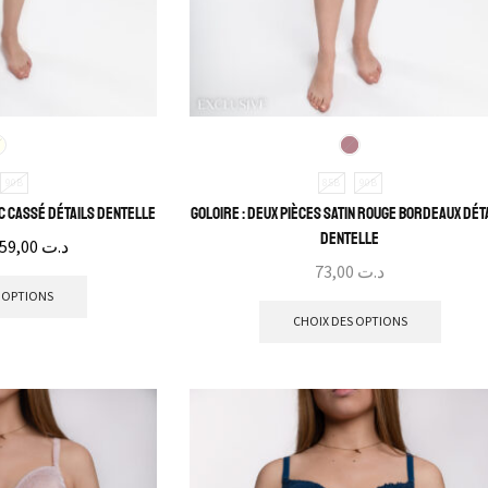
90B
85B
90B
nc cassé détails dentelle
Goloire : Deux pièces satin rouge bordeaux dét
dentelle
59,00
د.ت
73,00
د.ت
 OPTIONS
CHOIX DES OPTIONS