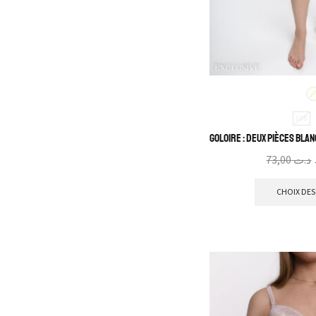
Robe avec peignoir
Robe
Automne-Hiver
Pantacourt
Printemps-Été
Homme
85B
Chemise de nuit
Goloire : Deux pièces bla
Enfant
73,00
د.ت
Déshabillé et kimono
CHOIX DES
Pyjama Grossesse &
Maternité
Grandes tailles
Ensemble de détente
Pyjama
Robe de chambre et
peignoir