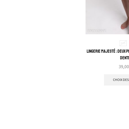
Solde %
Lingerie de luxe
Sous Vêtements
Débardeur
85B
Slip
Lingerie Majesté : Deux 
Lingerie Sexy
dent
Vêtements
Ensembles
CHOIX DES
Robe
Oversize
Collections
Lingerie Mariage
Accessoires
Bonnet