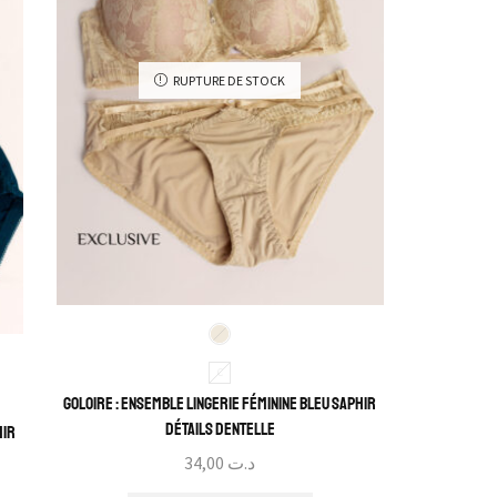
RUPTURE DE STOCK
C
Goloire : Ensemble Lingerie Féminine Bleu Saphir
détails dentelle
hir
34,00
د.ت