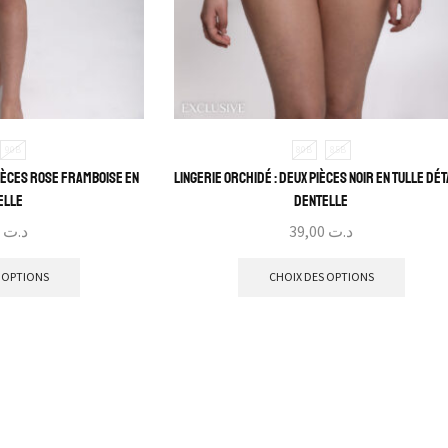
90B
80B
85B
pièces rose framboise en
Lingerie Orchidé : Deux pièces noir en tulle dét
elle
dentelle
39,00
د.ت
39,00
د.ت
 OPTIONS
CHOIX DES OPTIONS