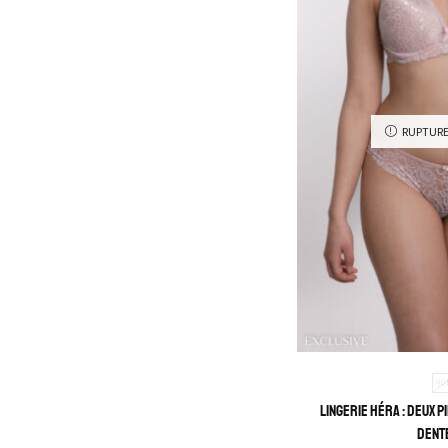
Chemise
Rangement et
organisation
Lingerie
RUPTURE
Nuisette
Déshabillé
Porte-jarretelles
Robe et jupe
Désahbillé et Kimono
Kimono dentelle
Kimono en soie
Body
90
Guêpière et Corset
Lingerie Héra : Deux 
Accessoires
dent