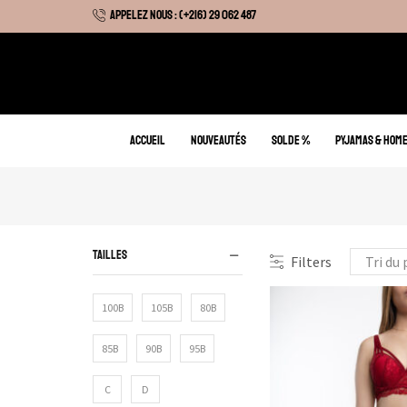
APPELEZ NOUS : (+216) 29 062 487
 Hiver : Livraison gratuite sur tous nos articles
ACCUEIL
NOUVEAUTÉS
SOLDE %
PYJAMAS & HOM
TAILLES
Filters
100B
105B
80B
85B
90B
95B
C
D