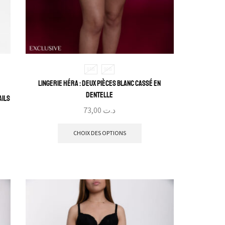
85B
90B
Lingerie Héra : Deux pièces blanc cassé en
dentelle
ails
73,00
د.ت
CHOIX DES OPTIONS