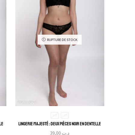
RUPTURE DE STOCK
85B
95B
le
Lingerie Majesté : Deux pièces noir en dentelle
39,00
د.ت