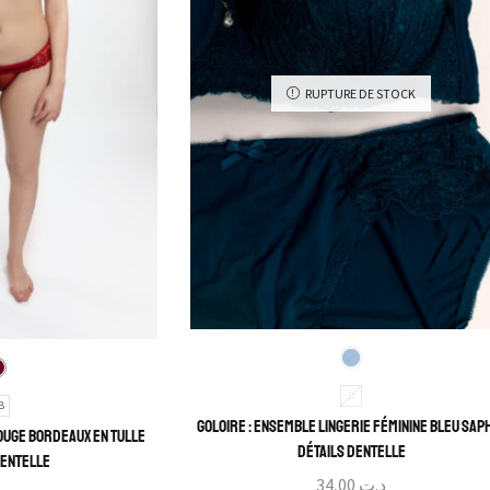
RUPTURE DE STOCK
D
B
Goloire : Ensemble Lingerie Féminine Bleu Sap
ouge bordeaux en tulle
détails dentelle
dentelle
34,00
د.ت