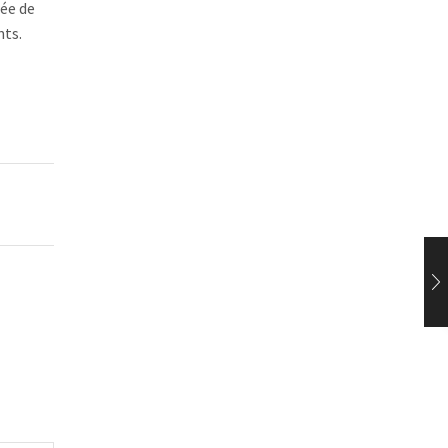
rée de
nts.