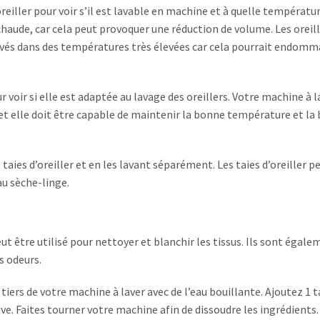
oreiller pour voir s’il est lavable en machine et à quelle températur
 chaude, car cela peut provoquer une réduction de volume. Les oreil
vés dans des températures très élevées car cela pourrait endomm
 voir si elle est adaptée au lavage des oreillers. Votre machine à l
s, et elle doit être capable de maintenir la bonne température et la
 taies d’oreiller et en les lavant séparément. Les taies d’oreiller 
au sèche-linge.
ut être utilisé pour nettoyer et blanchir les tissus. Ils sont égal
s odeurs.
tiers de votre machine à laver avec de l’eau bouillante. Ajoutez 1 t
sive. Faites tourner votre machine afin de dissoudre les ingrédients.