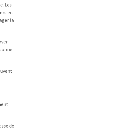
e. Les
lers en
ager la
aver
 bonne
peuvent
ement
asse de