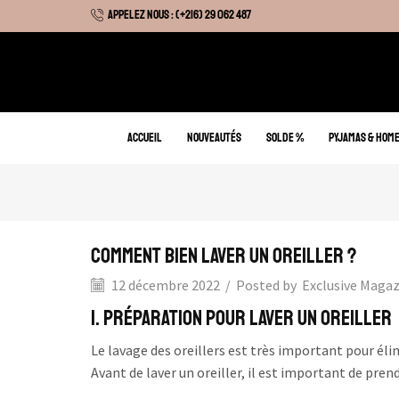
APPELEZ NOUS : (+216) 29 062 487
 Hiver : Livraison gratuite sur tous nos articles
ACCUEIL
NOUVEAUTÉS
SOLDE %
PYJAMAS & HOM
Comment bien laver un oreiller ?
12 décembre 2022
/
Posted by
Exclusive Maga
1. Préparation pour laver un oreiller
Le lavage des oreillers est très important pour élim
Avant de laver un oreiller, il est important de pre