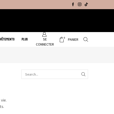
Promo Hiver : Livraison gratuite sur tous no
0
SE
 VÊTEMENTS
PLUS
PANIER
CONNECTER
vie.
ts.