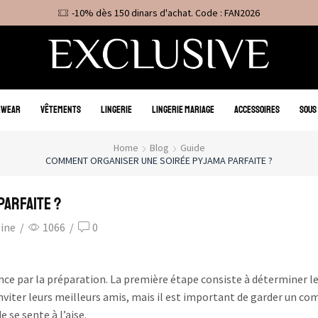
-10% dès 150 dinars d'achat. Code : FAN2026
EWEAR
VÊTEMENTS
LINGERIE
LINGERIE MARIAGE
ACCESSOIRES
SOUS
Home
Blog
Guide
COMMENT ORGANISER UNE SOIRÉE PYJAMA PARFAITE ?
parfaite ?
zine
/
1066
/
0
ce par la préparation. La première étape consiste à déterminer l
inviter leurs meilleurs amis, mais il est important de garder un co
e se sente à l’aise.