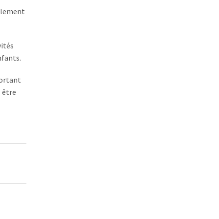
galement
vités
nfants.
portant
z être