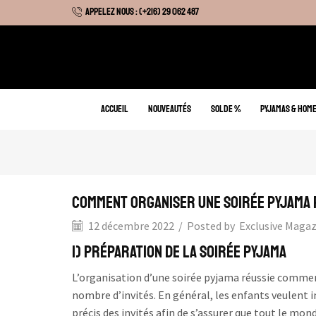
APPELEZ NOUS : (+216) 29 062 487
 Hiver : Livraison gratuite sur tous nos articles
ACCUEIL
NOUVEAUTÉS
SOLDE %
PYJAMAS & HOM
Comment organiser une soirée pyjama 
12 décembre 2022
/
Posted by
Exclusive Maga
1) Préparation de la soirée pyjama
L’organisation d’une soirée pyjama réussie commen
nombre d’invités. En général, les enfants veulent 
précis des invités afin de s’assurer que tout le mond