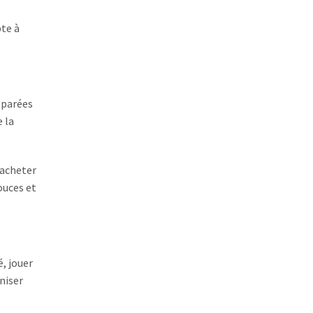
pte à
éparées
e la
 acheter
ouces et
é, jouer
niser