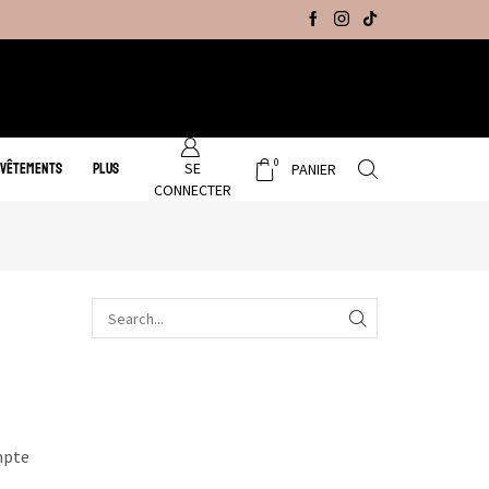
Promo Hiver : Livraison gratuite sur tous no
0
SE
 VÊTEMENTS
PLUS
PANIER
CONNECTER
e
mpte