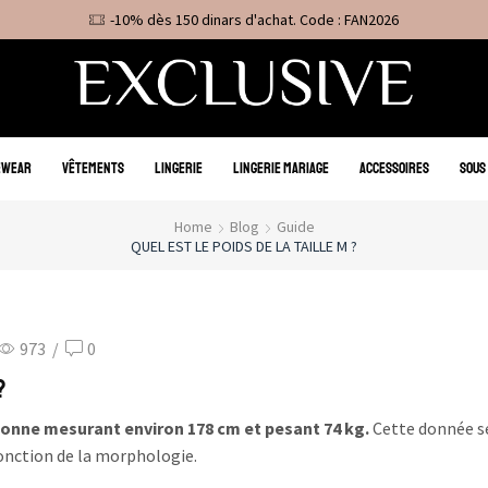
-10% dès 150 dinars d'achat. Code : FAN2026
EWEAR
VÊTEMENTS
LINGERIE
LINGERIE MARIAGE
ACCESSOIRES
SOUS
Home
Blog
Guide
QUEL EST LE POIDS DE LA TAILLE M ?
973
/
0
?
sonne mesurant environ 178 cm et pesant 74 kg.
Cette donnée s
onction de la morphologie.