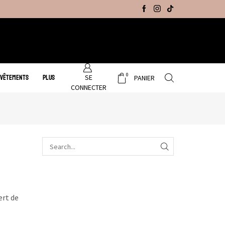
Promo Hiver : Livraison gratuite sur tous no
0
SE
 VÊTEMENTS
PLUS
PANIER
CONNECTER
ert de