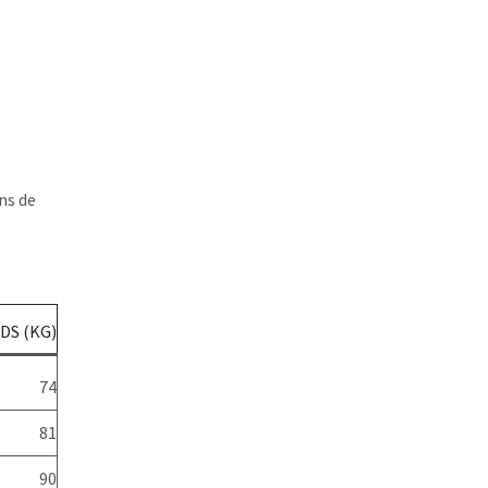
ns de
DS (KG)
74
81
90