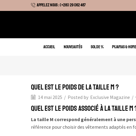
APPELEZ NOUS : (+216) 29 062 487
 Hiver : Livraison gratuite sur tous nos articles
ACCUEIL
NOUVEAUTÉS
SOLDE %
PYJAMAS & HOM
Quel est le poids de la taille M ?
14 mai 2025
/
Posted by
Exclusive Magazine
/
Quel est le poids associé à la taille M 
La taille M correspond généralement à une per
référence pour choisir des vêtements adaptés en f