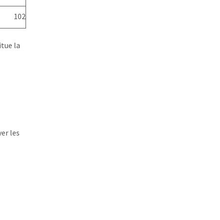
102
tue la
er les