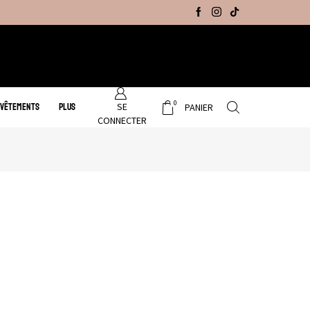
Promo Hiver : Livraison gratuite sur tous no
0
SE
 VÊTEMENTS
PLUS
PANIER
CONNECTER