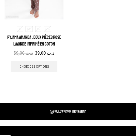
L
S/M
XL
XXL
Pyjama Amanda : Deux pièces rose
lavande imprimé en coton
59,00
د.ت
39,00
د.ت
CHOIX DES OPTIONS
Follow us on instagram