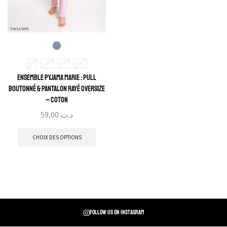
XL
2XL
3XL
4XL
Ensemble Pyjama Marie : Pull
Boutonné & Pantalon Rayé Oversize
– Coton
59,00
د.ت
CHOIX DES OPTIONS
Follow us on instagram