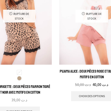
RUPTURE DE
RUPTURE DE
STOCK
STOCK
Pyjama Alice : Deux pièces rose et b
M
motifs en cotton
50,00
د.ت
40,00
د.ت
Brigette : Deux pièces marron tigré
t noir avec motifs en cotton
CHOIX DES OPTIONS
39,00
د.ت