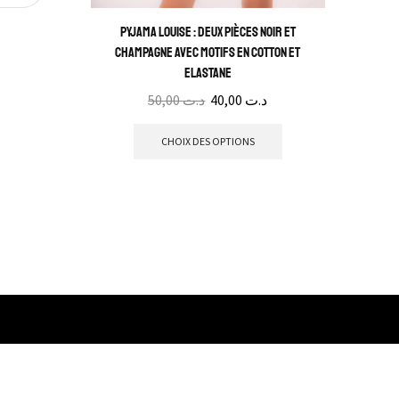
Pyjama Louise : Deux pièces noir et
champagne avec motifs en cotton et
elastane
50,00
د.ت
40,00
د.ت
CHOIX DES OPTIONS