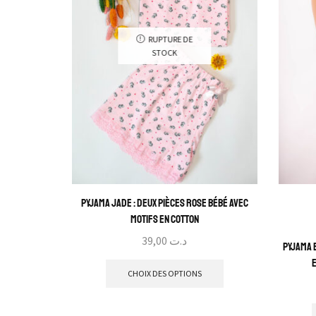
RUPTURE DE
STOCK
Pyjama Jade : Deux pièces rose bébé avec
motifs en cotton
39,00
د.ت
Pyjama 
e
CHOIX DES OPTIONS