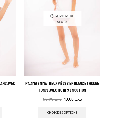
RUPTURE DE
STOCK
lanc avec
Pyjama Emma : Deux pièces en blanc et rouge
foncé avec motifs en cotton
50,00
د.ت
40,00
د.ت
CHOIX DES OPTIONS