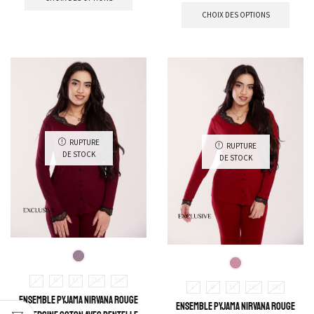
CHOIX DES OPTIONS
RUPTURE
RUPTURE
DE STOCK
DE STOCK
L
M
XL
2XL
3XL
L
M
XL
2XL
3XL
Ensemble Pyjama Nirvana Rouge
Ensemble Pyjama Nirvana Rouge