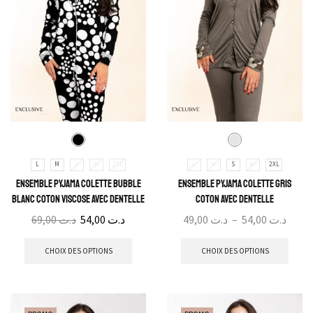
L
M
S
XL
2XL
L
M
S
XL
2XL
Ensemble Pyjama Colette Bubble
Ensemble Pyjama Colette Gris
Blanc Coton Viscose avec Dentelle
Coton avec Dentelle
69,00
د.ت
54,00
د.ت
49,00
د.ت
–
54,00
د.ت
CHOIX DES OPTIONS
CHOIX DES OPTIONS