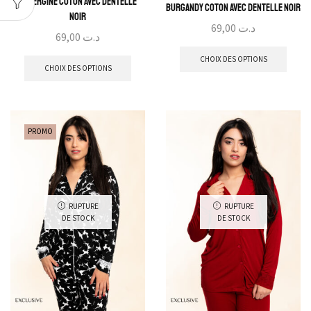
Aubergine Coton avec Dentelle
Burgandy Coton avec Dentelle Noir
Noir
69,00
د.ت
69,00
د.ت
CHOIX DES OPTIONS
CHOIX DES OPTIONS
PROMO
RUPTURE
RUPTURE
DE STOCK
DE STOCK