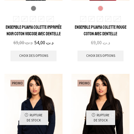
L
M
S
XL
2XL
L
M
S
XL
2XL
Ensemble Pyjama Colette Imprimée
Ensemble Pyjama Colette Rouge
Noir Coton Viscose avec Dentelle
Coton avec Dentelle
69,00
د.ت
54,00
د.ت
69,00
د.ت
CHOIX DES OPTIONS
CHOIX DES OPTIONS
PROMO
PROMO
RUPTURE
RUPTURE
DE STOCK
DE STOCK