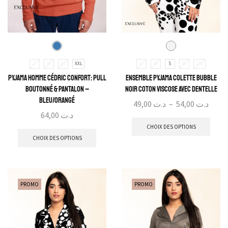
L
M
XL
XXL
L
M
S
XL
2XL
Pyjama Homme Cédric Confort: Pull
Ensemble Pyjama Colette Bubble
Boutonné & Pantalon –
Noir Coton Viscose avec Dentelle
Bleu/Orangé
49,00
د.ت
–
54,00
د.ت
64,00
د.ت
CHOIX DES OPTIONS
CHOIX DES OPTIONS
PROMO
PROMO