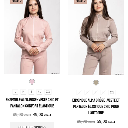
PROMO
PROMO
L
M
S
XL
2XL
L
M
S
XL
2XL
Ensemble Alma Rose : Veste Chic et
Ensemble Alma Grège : Veste et
Pantalon Confort Élastique
Pantalon Élastique Chic pour
l’Automne
89,00
د.ت
49,00
د.ت
89,00
د.ت
59,00
د.ت
CHOIX DES OPTIONS