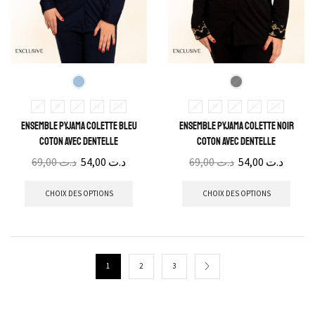
L
M
S
XL
2XL
L
M
S
XL
2XL
Ensemble Pyjama Colette Bleu
Ensemble Pyjama Colette Noir
Coton avec Dentelle
Coton avec Dentelle
69,00
د.ت
54,00
د.ت
69,00
د.ت
54,00
د.ت
CHOIX DES OPTIONS
CHOIX DES OPTIONS
1
2
3