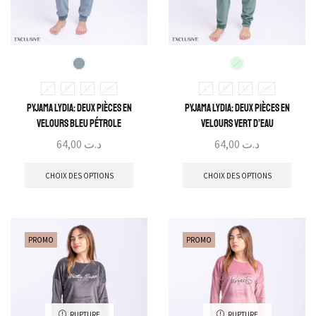
L
M
XL
XXL
L
M
XL
XXL
Pyjama Lydia: Deux pièces en
Pyjama Lydia: Deux pièces en
velours bleu pétrole
velours vert d’eau
64,00
د.ت
64,00
د.ت
CHOIX DES OPTIONS
CHOIX DES OPTIONS
PROMO
PROMO
RUPTURE
RUPTURE