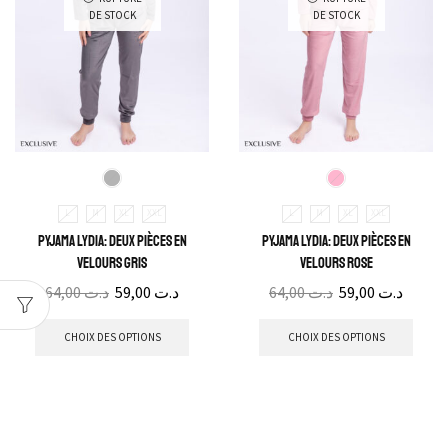
DE STOCK
DE STOCK
L
M
XL
XXL
L
M
XL
XXL
Pyjama Lydia: Deux pièces en
Pyjama Lydia: Deux pièces en
velours gris
velours rose
64,00
د.ت
59,00
د.ت
64,00
د.ت
59,00
د.ت
CHOIX DES OPTIONS
CHOIX DES OPTIONS