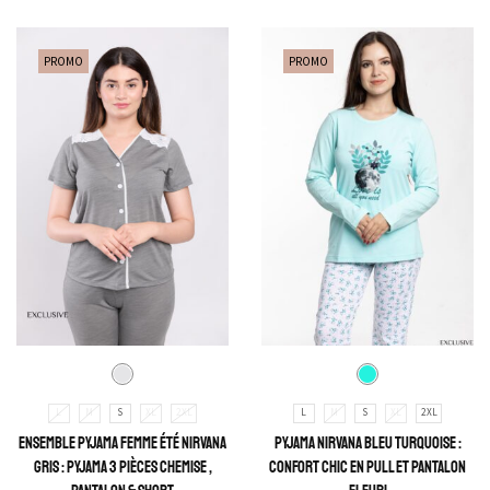
PROMO
PROMO
L
M
S
XL
2XL
L
M
S
XL
2XL
Ensemble Pyjama Femme Été Nirvana
Pyjama Nirvana Bleu Turquoise :
Gris : Pyjama 3 Pièces Chemise ,
Confort Chic en Pull et Pantalon