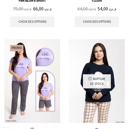
Pantalon & Short
Fleuri
79,00
د.ت
66,00
د.ت
64,00
د.ت
54,00
د.ت
CHOIX DES OPTIONS
CHOIX DES OPTIONS
PROMO
RUPTURE
DE STOCK