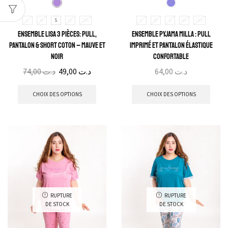
L
M
S
XL
2XL
L
M
S
XL
2XL
Ensemble Lisa 3 Pièces: Pull,
Ensemble Pyjama Milla : Pull
Pantalon & Short Coton – Mauve et
Imprimé et Pantalon Élastique
Noir
Confortable
74,00
د.ت
49,00
د.ت
64,00
د.ت
CHOIX DES OPTIONS
CHOIX DES OPTIONS
RUPTURE
RUPTURE
DE STOCK
DE STOCK