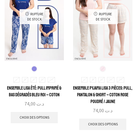
RUPTURE
RUPTURE
DE STOCK
DE STOCK
L
M
S
XL
2XL
L
M
XL
2XL
3XL
Ensemble Lisa Été: Pull Imprimé &
Ensemble Pyjama Lisa 3 Pièces: Pull,
Bas Dégradés Bleu Roi – Coton
Pantalon & Short – Coton Rose
poudré / Jaune
74,00
د.ت
74,00
د.ت
CHOIX DES OPTIONS
CHOIX DES OPTIONS