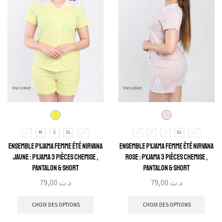
L
M
S
XL
2XL
L
M
S
XL
2XL
Ensemble Pyjama Femme Été Nirvana
Ensemble Pyjama Femme Été Nirvana
Jaune : Pyjama 3 Pièces Chemise ,
Rose : Pyjama 3 Pièces Chemise ,
Pantalon & Short
Pantalon & Short
79,00
د.ت
79,00
د.ت
CHOIX DES OPTIONS
CHOIX DES OPTIONS