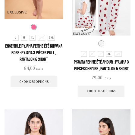
L
M
XL
2XL
3XL
Ensemble Pyjama Femme Été Nirvana
Rose : Pyjama 3 Pièces Pull ,
L
M
S
XL
2XL
Pantalon & Short
Pyjama Femme Été Amour : Pyjama 3
84,00
د.ت
Pièces Chemise , Pantalon & Short
79,00
د.ت
CHOIX DES OPTIONS
CHOIX DES OPTIONS