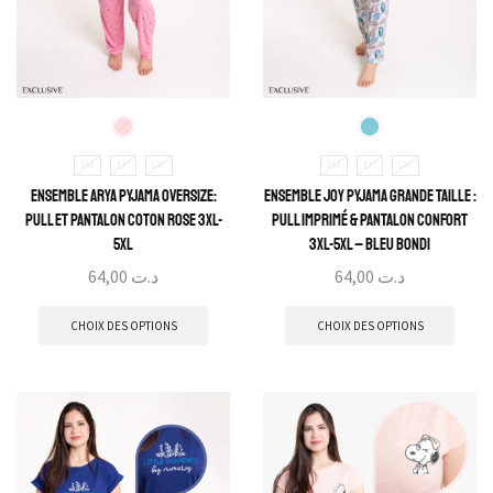
3XL
4XL
5XL
3XL
4XL
5XL
Ensemble Arya Pyjama Oversize:
Ensemble Joy Pyjama Grande Taille :
Pull et Pantalon Coton Rose 3XL-
Pull Imprimé & Pantalon Confort
5XL
3XL-5XL – Bleu Bondi
64,00
د.ت
64,00
د.ت
CHOIX DES OPTIONS
CHOIX DES OPTIONS