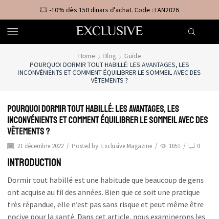
-10% dès 150 dinars d'achat. Code : FAN2026
Home
Blog
Guide
POURQUOI DORMIR TOUT HABILLÉ: LES AVANTAGES, LES
INCONVÉNIENTS ET COMMENT ÉQUILIBRER LE SOMMEIL AVEC DES
VÊTEMENTS ?
Pourquoi Dormir Tout Habillé: Les Avantages, Les
Inconvénients et Comment Équilibrer le Sommeil avec des
Vêtements ?
21 décembre 2022
/
Posted by
Exclusive Magazine
/
1051
/
0
Introduction
Dormir tout habillé est une habitude que beaucoup de gens
ont acquise au fil des années. Bien que ce soit une pratique
très répandue, elle n’est pas sans risque et peut même être
nocive pour la santé. Dans cet article, nous examinerons les